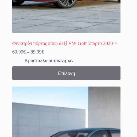
Φινιστρίνι πόρτας πίσω δεξί VW Golf 5πορτο 2020->
Price
69.99
€
–
89.99
€
range:
Κρύσταλλα αυτοκινήτων
69.99€
through
Αυτό
Επιλογή
89.99€
το
προϊόν
έχει
πολλαπλές
παραλλαγές.
Οι
επιλογές
μπορούν
να
επιλεγούν
στη
σελίδα