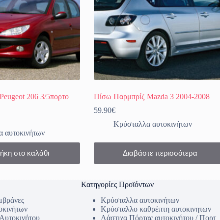
Peugeot 206 3/5πορτο
Πίσω Παρμπρίζ Mazda 3 2004-2008
59.90
€
Κρύσταλλα αυτοκινήτων
 αυτοκινήτων
ήκη στο καλάθι
Διαβάστε περισσότερα
Κατηγορίες Προϊόντων
μβράνες
Κρύσταλλα αυτοκινήτων
οκινήτων
Κρύσταλλο καθρέπτη αυτοκινητων
 Αυτοκινήτου
Λάστιχα Πόρτας αυτοκινήτου / Πορτ