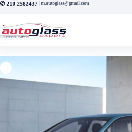
Μετάβαση
✆ 210 2582437
| m.autoglass@gmail.com
στο
περιεχόμενο