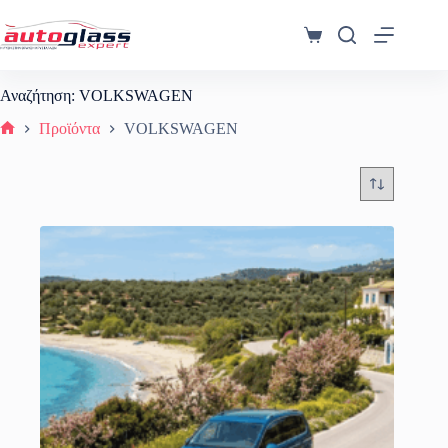
Μετάβαση
στο
Καλάθι
περιεχόμενο
Αγορών
Αναζήτηση: VOLKSWAGEN
Προϊόντα
VOLKSWAGEN
Αρχική σελίδα