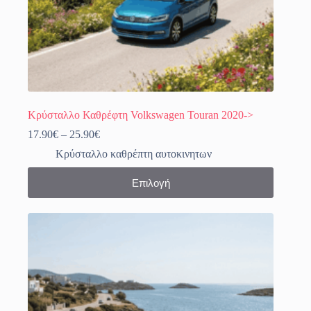
Κρύσταλλο Καθρέφτη Volkswagen Touran 2020->
Price
17.90
€
–
25.90
€
range:
Κρύσταλλο καθρέπτη αυτοκινητων
17.90€
through
Αυτό
Επιλογή
25.90€
το
προϊόν
έχει
πολλαπλές
παραλλαγές.
Οι
επιλογές
μπορούν
να
επιλεγούν
στη