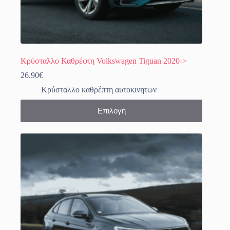
Κρύσταλλο Καθρέφτη Volkswagen Tiguan 2020->
26.90
€
Κρύσταλλο καθρέπτη αυτοκινητων
Αυτό
Επιλογή
το
προϊόν
έχει
πολλαπλές
παραλλαγές.
Οι
επιλογές
μπορούν
να
επιλεγούν
στη
σελίδα
του