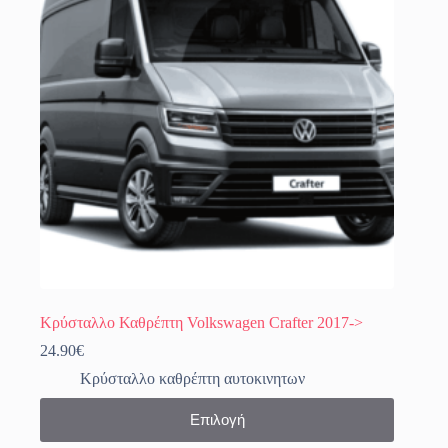
Κρύσταλλο Καθρέπτη Volkswagen Crafter 2017->
24.90
€
Κρύσταλλο καθρέπτη αυτοκινητων
Αυτό
Επιλογή
το
προϊόν