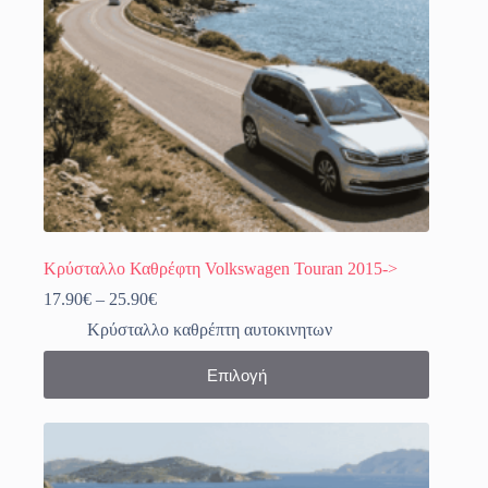
σελίδα
του
προϊόντος
Κρύσταλλο Καθρέφτη Volkswagen Touran 2015->
Price
17.90
€
–
25.90
€
range:
Κρύσταλλο καθρέπτη αυτοκινητων
17.90€
through
Αυτό
Επιλογή
25.90€
το
προϊόν
έχει
πολλαπλές
παραλλαγές.
Οι