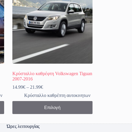
Κρύσταλλο καθρέφτη Volkswagen Tiguan
2007-2016
Price
14.99
€
–
21.99
€
range:
ων
Κρύσταλλο καθρέπτη αυτοκινητων
14.99€
through
Αυτό
Επιλογή
21.99€
το
προϊόν
έχει
πολλαπλές
Ώρες λειτουργίας
παραλλαγές.