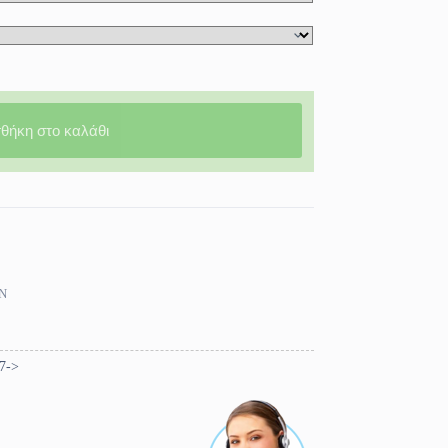
θήκη στο καλάθι
Ν
7->