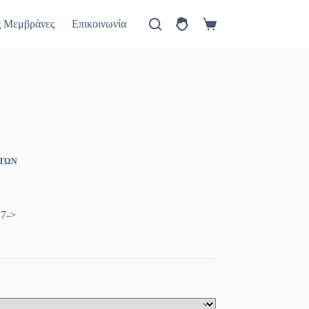
ύ
Πώς θα έρθετε
Νέα
ς Μεμβράνες
Επικοινωνία
Καλάθι
Αγορών
ΗΤΩΝ
17->