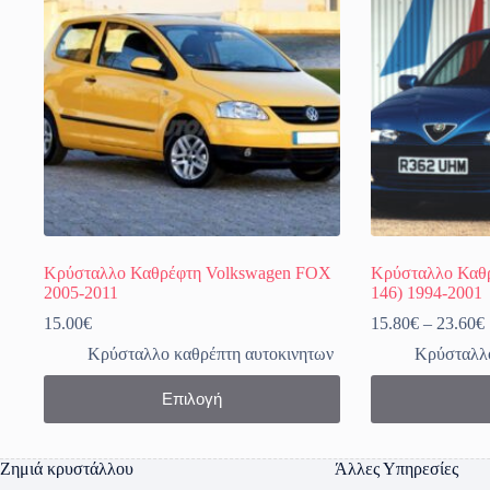
Κρύσταλλο Καθρέφτη Volkswagen FOX
Κρύσταλλο Καθρ
2005-2011
146) 1994-2001
15.00
€
15.80
€
–
23.60
€
Κρύσταλλο καθρέπτη αυτοκινητων
Κρύσταλλο
Αυτό
Αυτό
Επιλογή
το
το
προϊόν
προϊόν
έχει
έχει
πολλαπλές
πολλαπλές
Ζημιά κρυστάλλου
Άλλες Υπηρεσίες
παραλλαγές.
παραλλαγές.