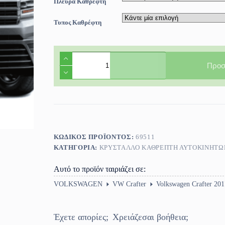
Πλευρά Καθρεφτη
Τυπος Καθρέφτη
Κρύσταλλο
Καθρέπτη
Προσ
Volkswagen
Crafter
2017-
>
ποσότητα
ΚΩΔΙΚΌΣ ΠΡΟΪΌΝΤΟΣ:
69511
ΚΑΤΗΓΟΡΊΑ:
ΚΡΎΣΤΑΛΛΟ ΚΑΘΡΈΠΤΗ ΑΥΤΟΚΙΝΗΤΩ
Αυτό το προϊόν ταιριάζει σε:
VOLKSWAGEN
VW Crafter
Volkswagen Crafter 201
Έχετε απορίες;
Χρειάζεσαι βοήθεια;