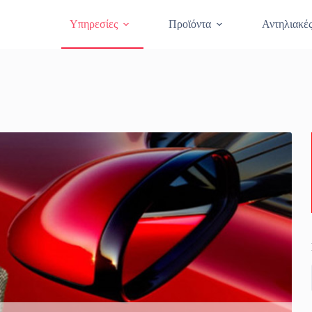
Θραύση Κρυστάλλων
Κλείστε Ραντεβο
Υπηρεσίες
Προϊόντα
Αντηλιακέ