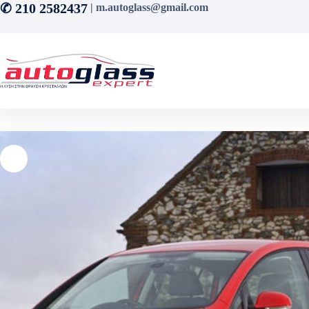
Μετάβαση
✆ 210 2582437
| m.autoglass@gmail.com
στο
περιεχόμενο