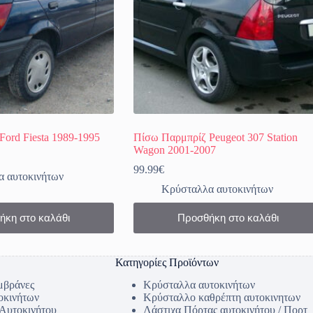
ord Fiesta 1989-1995
Πίσω Παρμπρίζ Peugeot 307 Station
Wagon 2001-2007
99.99
€
 αυτοκινήτων
Κρύσταλλα αυτοκινήτων
ήκη στο καλάθι
Προσθήκη στο καλάθι
Κατηγορίες Προϊόντων
μβράνες
Κρύσταλλα αυτοκινήτων
οκινήτων
Κρύσταλλο καθρέπτη αυτοκινητων
 Αυτοκινήτου
Λάστιχα Πόρτας αυτοκινήτου / Πορτ