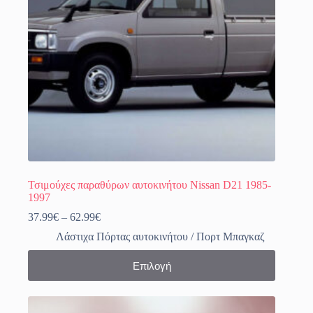
στη
σελίδα
του
προϊόντος
Τσιμούχες παραθύρων αυτοκινήτου Nissan D21 1985-
1997
Price
37.99
€
–
62.99
€
range:
Λάστιχα Πόρτας αυτοκινήτου / Πορτ Μπαγκαζ
37.99€
through
Αυτό
Επιλογή
62.99€
το
προϊόν
έχει
πολλαπλές