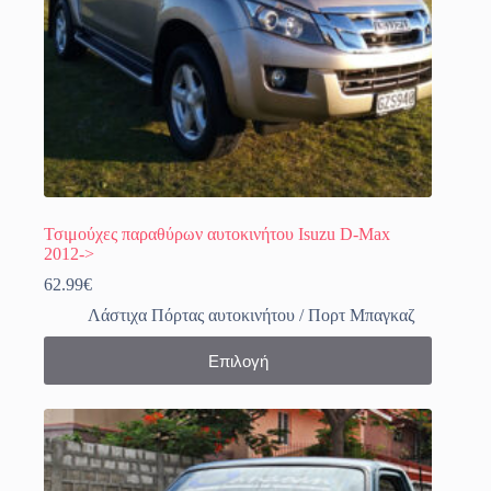
Τσιμούχες παραθύρων αυτοκινήτου Isuzu D-Max
2012->
62.99
€
Λάστιχα Πόρτας αυτοκινήτου / Πορτ Μπαγκαζ
Αυτό
Επιλογή
το
προϊόν
έχει
πολλαπλές
παραλλαγές.
Οι
επιλογές