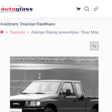
Μετάβαση
στο
Καλάθι
περιεχόμενο
Αγορών
Αναζήτηση: Τσιμούχα Παράθυρου
Προϊόντα
Λάστιχα Πόρτας αυτοκινήτου / Πορτ Μπαγκαζ
Αρχική σελίδα