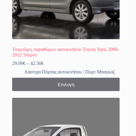
Τσιμούχες παραθύρων αυτοκινήτου Toyota Yaris 2006-
2012 5πορτο
Price
29.99
€
–
42.50
€
range:
Λάστιχα Πόρτας αυτοκινήτου / Πορτ Μπαγκαζ
29.99€
through
Αυτό
Επιλογή
42.50€
το
προϊόν
έχει
πολλαπλές
παραλλαγές.
Οι
επιλογές
μπορούν
να
επιλεγούν