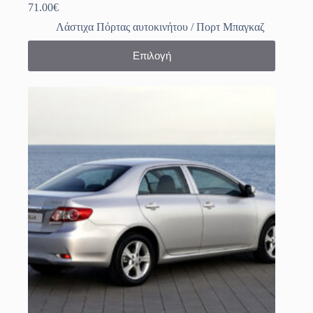
71.00
€
Λάστιχα Πόρτας αυτοκινήτου / Πορτ Μπαγκαζ
Αυτό
Επιλογή
το
προϊόν
έχει
πολλαπλές
παραλλαγές.
Οι
επιλογές
μπορούν
να
επιλεγούν
στη
σελίδα
του
προϊόντος