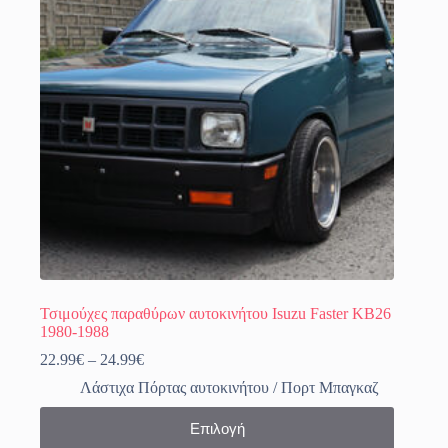
μπορούν
να
επιλεγούν
στη
σελίδα
του
προϊόντος
Τσιμούχες παραθύρων αυτοκινήτου Isuzu Faster KB26
1980-1988
Price
22.99
€
–
24.99
€
range:
Λάστιχα Πόρτας αυτοκινήτου / Πορτ Μπαγκαζ
22.99€
through
Αυτό
Επιλογή
24.99€
το