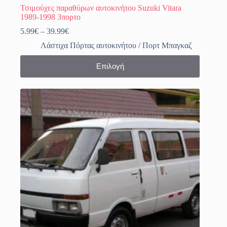
Τσιμούχες παραθύρων αυτοκινήτου Suzuki Vitara
1989-1998 3πορτο
Price
5.99
€
–
39.99
€
range:
Λάστιχα Πόρτας αυτοκινήτου / Πορτ Μπαγκαζ
5.99€
through
Αυτό
Επιλογή
39.99€
το
προϊόν
έχει
πολλαπλές
παραλλαγές.
Οι
επιλογές
μπορούν
να
επιλεγούν
στη
σελίδα
του
προϊόντος