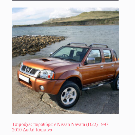
προϊόν
έχει
πολλαπλές
παραλλαγές.
Οι
επιλογές
μπορούν
να
επιλεγούν
στη
σελίδα
του
προϊόντος
Τσιμούχες παραθύρων Nissan Navara (D22) 1997-
2010 Διπλή Καμπίνα