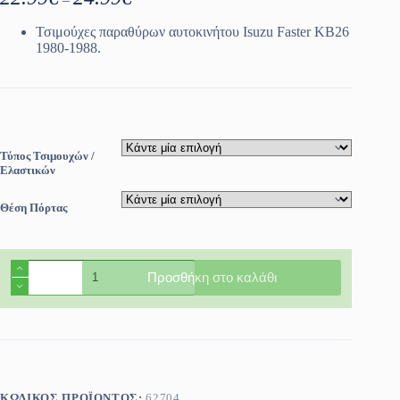
range:
22.99€
Τσιμούχες παραθύρων αυτοκινήτου Isuzu Faster KB26
through
1980-1988.
24.99€
Τύπος Τσιμουχών /
Ελαστικών
Θέση Πόρτας
Τσιμούχες
Προσθήκη στο καλάθι
παραθύρων
αυτοκινήτου
Isuzu
Faster
KB26
1980-
1988
ποσότητα
ΚΩΔΙΚΌΣ ΠΡΟΪΌΝΤΟΣ:
62704