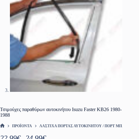
Τσιμούχες παραθύρων αυτοκινήτου Isuzu Faster KB26 1980-
1988
ΠΡΟΪΌΝΤΑ
ΛΆΣΤΙΧΑ ΠΌΡΤΑΣ ΑΥΤΟΚΙΝΉΤΟΥ / ΠΟΡΤ ΜΠΑΓΚΑΖ
ΑΡΧΙΚΉ ΣΕΛΊΔΑ
Price
22.99
€
24.99
€
–