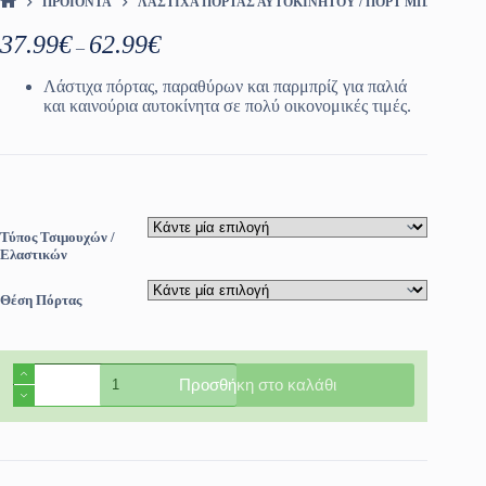
ΠΡΟΪΌΝΤΑ
ΛΆΣΤΙΧΑ ΠΌΡΤΑΣ ΑΥΤΟΚΙΝΉΤΟΥ / ΠΟΡΤ ΜΠΑΓΚΑΖ
ΑΡΧΙΚΉ ΣΕΛΊΔΑ
Price
37.99
€
62.99
€
–
range:
37.99€
Λάστιχα πόρτας, παραθύρων και παρμπρίζ για παλιά
through
και καινούρια αυτοκίνητα σε πολύ οικονομικές τιμές.
62.99€
Τύπος Τσιμουχών /
Ελαστικών
Θέση Πόρτας
Τσιμούχες
Προσθήκη στο καλάθι
παραθύρων
αυτοκινήτου
Nissan
D21
1985-
1997