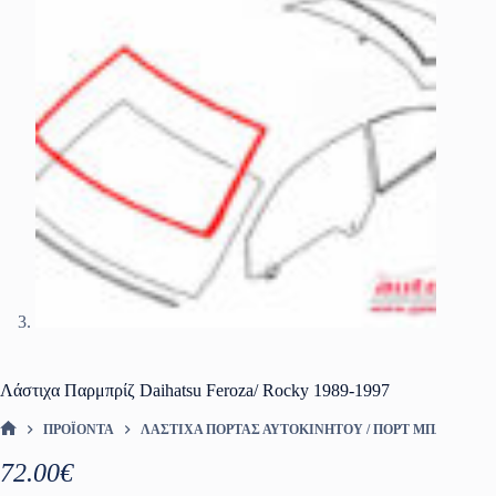
Λάστιχα Παρμπρίζ Daihatsu Feroza/ Rocky 1989-1997
ΠΡΟΪΌΝΤΑ
ΛΆΣΤΙΧΑ ΠΌΡΤΑΣ ΑΥΤΟΚΙΝΉΤΟΥ / ΠΟΡΤ ΜΠΑΓΚΑΖ
ΑΡΧΙΚΉ ΣΕΛΊΔΑ
72.00
€