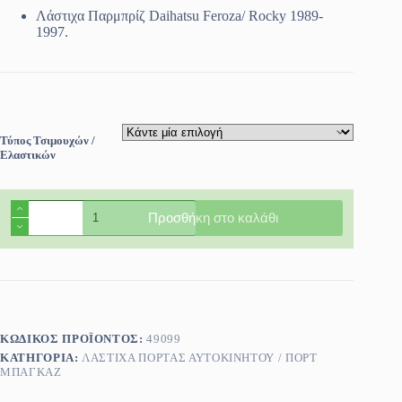
Λάστιχα Παρμπρίζ Daihatsu Feroza/ Rocky 1989-
1997.
Τύπος Τσιμουχών /
Ελαστικών
Λάστιχα
Προσθήκη στο καλάθι
Παρμπρίζ
Daihatsu
Feroza/
Rocky
1989-
1997
ποσότητα
ΚΩΔΙΚΌΣ ΠΡΟΪΌΝΤΟΣ:
49099
ΚΑΤΗΓΟΡΊΑ:
ΛΆΣΤΙΧΑ ΠΌΡΤΑΣ ΑΥΤΟΚΙΝΉΤΟΥ / ΠΟΡΤ
ΜΠΑΓΚΑΖ