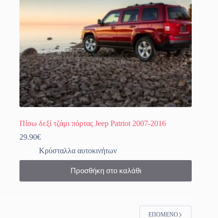
στη
σελίδα
του
προϊόντος
Πίσω δεξί τζάμι πόρτας Jeep Patriot 2007-2016
29.90
€
Κρύσταλλα αυτοκινήτων
Προσθήκη στο καλάθι
ΕΠΌΜΕΝΟ