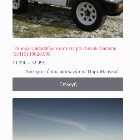
Τσιμούχες παραθύρων αυτοκινήτου Suzuki Samurai
(SJ410) 1982-1998
Price
11.99
€
–
32.99
€
range:
Λάστιχα Πόρτας αυτοκινήτου / Πορτ Μπαγκαζ
11.99€
through
Αυτό
Επιλογή
32.99€
το
προϊόν
έχει
πολλαπλές
παραλλαγές.
Οι
επιλογές
μπορούν
να
επιλεγούν