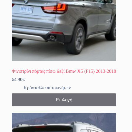
Φινιστρίνι πόρτας πίσω δεξί Bmw X5 (F15) 2013-2018
64.90
€
Κρύσταλλα αυτοκινήτων
Αυτό
Επιλογή
το
προϊόν
έχει
πολλαπλές
παραλλαγές.
Οι