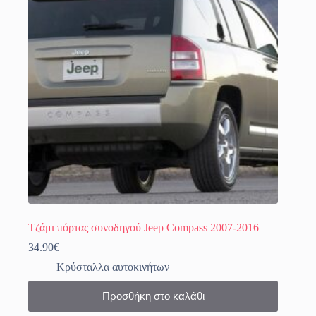
επιλογές
μπορούν
να
επιλεγούν
στη
σελίδα
του
προϊόντος
Τζάμι πόρτας συνοδηγού Jeep Compass 2007-2016
34.90
€
Κρύσταλλα αυτοκινήτων
Προσθήκη στο καλάθι