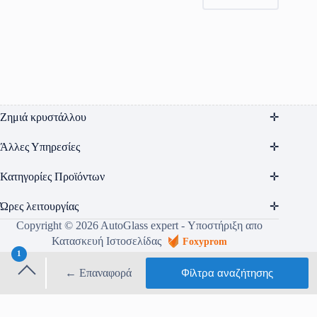
Ζημιά κρυστάλλου
Άλλες Υπηρεσίες
Κατηγορίες Προϊόντων
Ώρες λειτουργίας
Copyright © 2026 AutoGlass expert - Υποστήριξη απο
Κατασκευή Ιστοσελίδας
Foxyprom
1
Όροι Χρήσης
Πολιτική Απορρήτου
← Επαναφορά
Φίλτρα
αναζήτησης
Τρόποι αποστολής & πληρωμής
Τραπεζικοί Λογαριασμοί
φίλτρου