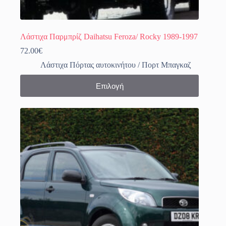
Λάστιχα Παρμπρίζ Daihatsu Feroza/ Rocky 1989-1997
72.00
€
Λάστιχα Πόρτας αυτοκινήτου / Πορτ Μπαγκαζ
Αυτό
Επιλογή
το
προϊόν
έχει
πολλαπλές
παραλλαγές.
Οι
επιλογές
μπορούν
να
επιλεγούν
στη
σελίδα
του
προϊόντος