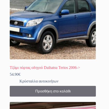
επιλεγούν
στη
σελίδα
του
προϊόντος
Τζάμι πόρτας οδηγού Daihatsu Terios 2006->
54.90
€
Κρύσταλλα αυτοκινήτων
Προσθήκη στο καλάθι