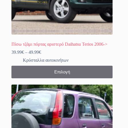
Πίσω τζάμι πόρτας αριστερό Daihatsu Terios 2006->
Price
39.99
€
–
49.99
€
range:
Κρύσταλλα αυτοκινήτων
39.99€
through
Αυτό
Επιλογή
49.99€
το
προϊόν
έχει
πολλαπλές
παραλλαγές.
Οι
επιλογές
μπορούν
να
επιλεγούν
στη