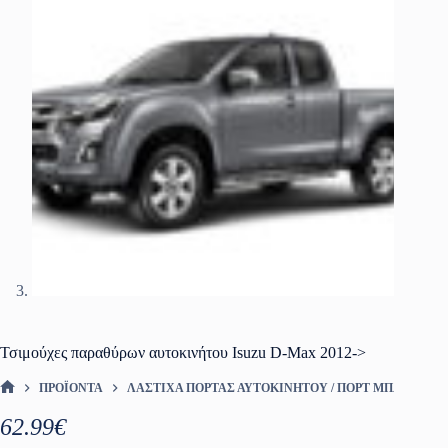
Τσιμούχες παραθύρων αυτοκινήτου Isuzu D-Max 2012->
ΠΡΟΪΌΝΤΑ
ΛΆΣΤΙΧΑ ΠΌΡΤΑΣ ΑΥΤΟΚΙΝΉΤΟΥ / ΠΟΡΤ ΜΠΑΓΚΑΖ
ΑΡΧΙΚΉ ΣΕΛΊΔΑ
62.99
€