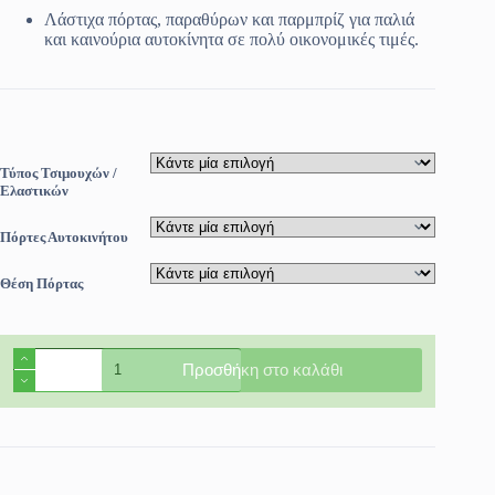
Λάστιχα πόρτας, παραθύρων και παρμπρίζ για παλιά
και καινούρια αυτοκίνητα σε πολύ οικονομικές τιμές.
Τύπος Τσιμουχών /
Ελαστικών
Πόρτες Αυτοκινήτου
Θέση Πόρτας
Τσιμούχες
Προσθήκη στο καλάθι
παραθύρων
αυτοκινήτου
Isuzu
D-
Max
2012-
>