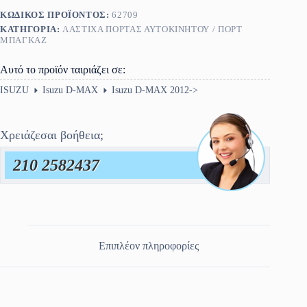
ποσότητα
ΚΩΔΙΚΌΣ ΠΡΟΪΌΝΤΟΣ:
62709
ΚΑΤΗΓΟΡΊΑ:
ΛΆΣΤΙΧΑ ΠΌΡΤΑΣ ΑΥΤΟΚΙΝΉΤΟΥ / ΠΟΡΤ
ΜΠΑΓΚΑΖ
Αυτό το προϊόν ταιριάζει σε:
ISUZU
Isuzu D-MAX
Isuzu D-MAX 2012->
Χρειάζεσαι βοήθεια;
210 2582437
Επιπλέον πληροφορίες