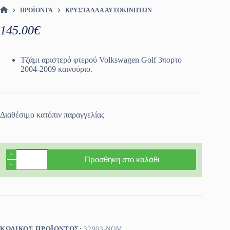
ΠΡΟΪΌΝΤΑ
ΚΡΎΣΤΑΛΛΑ ΑΥΤΟΚΙΝΉΤΩΝ
ΑΡΧΙΚΉ ΣΕΛΊΔΑ
145.00
€
Τζάμι αριστερό φτερού Volkswagen Golf 3πορτο
2004-2009 καινούριο.
Διαθέσιμο κατόπιν παραγγελίας
Τζάμι
Προσθήκη στο καλάθι
αριστερό
φτερού
Volkswagen
Golf
3πορτο
2004-
2009
καινούριο
ΚΩΔΙΚΌΣ ΠΡΟΪΌΝΤΟΣ:
32903-NOM