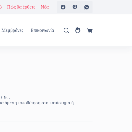
ύ
Πώς θα έρθετε
Νέα
ς Μεμβράνες
Επικοινωνία
Καλάθι
Αγορών
019- .
ια άμεση τοποθέτηση στο κατάστημα ή