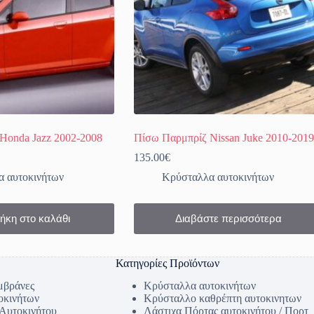
Honda Jazz 2002-2008
Πίσω Παρμπρίζ Nissan Juke 2010-2019
135.00
€
 αυτοκινήτων
Κρύσταλλα αυτοκινήτων
ήκη στο καλάθι
Διαβάστε περισσότερα
Κατηγορίες Προϊόντων
μβράνες
Κρύσταλλα αυτοκινήτων
οκινήτων
Κρύσταλλο καθρέπτη αυτοκινητων
 Αυτοκινήτου
Λάστιχα Πόρτας αυτοκινήτου / Πορτ