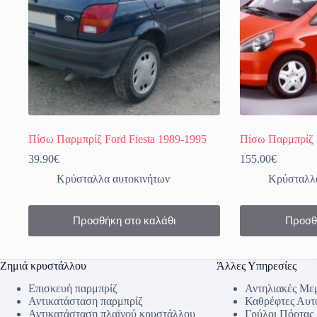
Πίσω Παρμπρίζ Ford Fiesta 1989-1995
Πίσω Παρμπρίζ 
39.90
€
155.00
€
Κρύσταλλα αυτοκινήτων
Κρύσταλλα
Προσθήκη στο καλάθι
Προσθ
Ζημιά κρυστάλλου
Άλλες Υπηρεσίες
Επισκευή παρμπρίζ
Αντηλιακές Με
Αντικατάσταση παρμπρίζ
Καθρέφτες Αυτ
Αντικατάσταση πλαϊνού κρυστάλλου
Γρύλοι Πόρτας