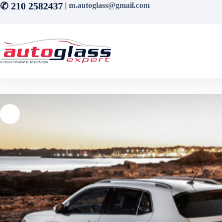
Μετάβαση
✆ 210 2582437
| m.autoglass@gmail.com
στο
περιεχόμενο