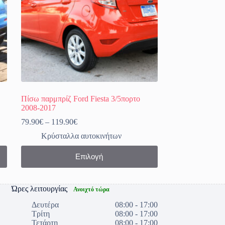
Πίσω παρμπρίζ Ford Fiesta 3/5πορτο
2008-2017
Price
79.90
€
–
119.90
€
range:
Κρύσταλλα αυτοκινήτων
79.90€
through
Αυτό
Επιλογή
119.90€
το
προϊόν
έχει
πολλαπλές
Ώρες λειτουργίας
Ανοιχτό τώρα
παραλλαγές.
Οι
Δευτέρα
08:00 - 17:00
επιλογές
Τρίτη
08:00 - 17:00
μπορούν
Τετάρτη
08:00 - 17:00