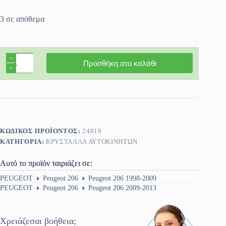
3 σε απόθεμα
Πίσω
Προσθήκη στο καλάθι
Παρμπρίζ
Peugeot
206
3/5πορτο
1998-
2013
ποσότητα
ΚΩΔΙΚΌΣ ΠΡΟΪΌΝΤΟΣ:
24819
ΚΑΤΗΓΟΡΊΑ:
ΚΡΎΣΤΑΛΛΑ ΑΥΤΟΚΙΝΉΤΩΝ
Αυτό το προϊόν ταιριάζει σε:
PEUGEOT
Peugeot 206
Peugeot 206 1998-2009
PEUGEOT
Peugeot 206
Peugeot 206 2009-2013
Χρειάζεσαι βοήθεια;