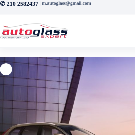
Μετάβαση
✆ 210 2582437
| m.autoglass@gmail.com
στο
περιεχόμενο