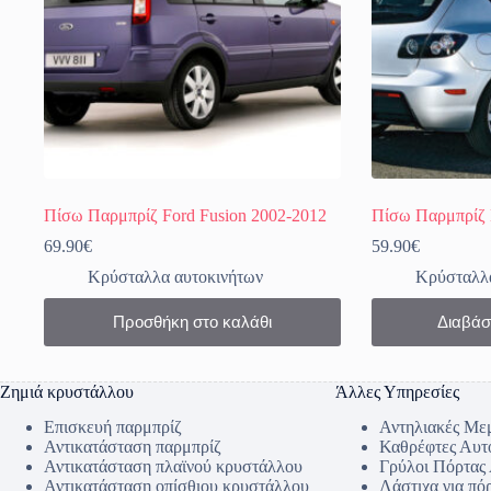
Πίσω Παρμπρίζ Ford Fusion 2002-2012
Πίσω Παρμπρίζ 
69.90
€
59.90
€
Κρύσταλλα αυτοκινήτων
Κρύσταλλα
Προσθήκη στο καλάθι
Διαβάσ
Ζημιά κρυστάλλου
Άλλες Υπηρεσίες
Επισκευή παρμπρίζ
Αντηλιακές Με
Αντικατάσταση παρμπρίζ
Καθρέφτες Αυτ
Αντικατάσταση πλαϊνού κρυστάλλου
Γρύλοι Πόρτας
Αντικατάσταση οπίσθιου κρυστάλλου
Λάστιχα για πό