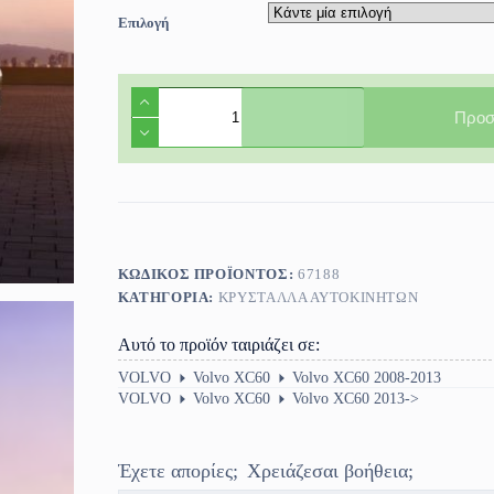
Επιλογή
Πίσω
τζάμι
Προσ
πόρτας
αριστερό
Volvo
XC60
2008-
2017
ποσότητα
ΚΩΔΙΚΌΣ ΠΡΟΪΌΝΤΟΣ:
67188
ΚΑΤΗΓΟΡΊΑ:
ΚΡΎΣΤΑΛΛΑ ΑΥΤΟΚΙΝΉΤΩΝ
Αυτό το προϊόν ταιριάζει σε:
VOLVO
Volvo XC60
Volvo XC60 2008-2013
VOLVO
Volvo XC60
Volvo XC60 2013->
Έχετε απορίες;
Χρειάζεσαι βοήθεια;