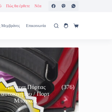
ύ
Πώς θα έρθετε
Νέα
ς Μεμβράνες
Επικοινωνία
Καλάθι
Αγορών
Λάστιχα Πόρτας
(376)
αυτοκινήτου / Πορτ
Μπαγκαζ