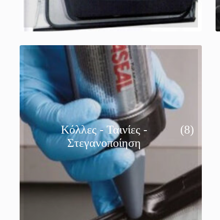
Kόλλες - Ταινίες -
(8)
Στεγανοποίηση