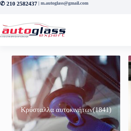
Μετάβαση
✆ 210 2582437
| m.autoglass@gmail.com
στο
περιεχόμενο
Κρύσταλλα αυτοκινήτων
(1841)