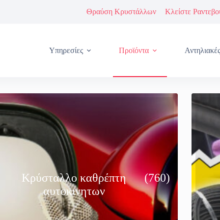
Θραύση Κρυστάλλων
Κλείστε Ραντεβο
Υπηρεσίες
Προϊόντα
Αντηλιακέ
Κρύσταλλο καθρέπτη
(760)
αυτοκινητων