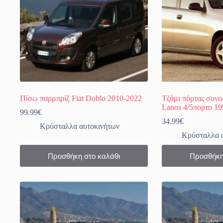
Πίσω παρμπρίζ Fiat Doblo 2010-2022
Τζάμι πόρτας συν
Lanos 4/5πορτο 1
99.99
€
34.99
€
Κρύσταλλα αυτοκινήτων
Κρύσταλλα 
Προσθήκη στο καλάθι
Προσθήκη