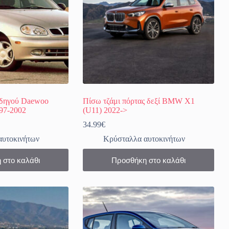
οδηγού Daewoo
Πίσω τζάμι πόρτας δεξί BMW X1
997-2002
(U11) 2022->
34.99
€
αυτοκινήτων
Κρύσταλλα αυτοκινήτων
 στο καλάθι
Προσθήκη στο καλάθι