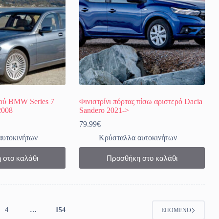
γού BMW Series 7
Φινιστρίνι πόρτας πίσω αριστερό Dacia
2008
Sandero 2021->
79.99
€
αυτοκινήτων
Κρύσταλλα αυτοκινήτων
 στο καλάθι
Προσθήκη στο καλάθι
4
…
154
ΕΠΌΜΕΝΟ