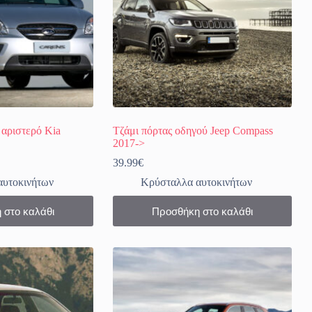
 αριστερό Kia
Τζάμι πόρτας οδηγού Jeep Compass
2017->
39.99
€
αυτοκινήτων
Κρύσταλλα αυτοκινήτων
 στο καλάθι
Προσθήκη στο καλάθι