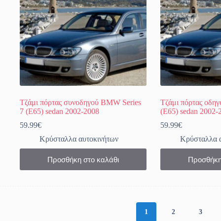
Τζάμι πόρτας συνοδηγού BMW Series
Τζάμι πόρτας οδη
7 (E65) sedan 2002-2008
(E65) sedan 2002-
59.99
€
59.99
€
Κρύσταλλα αυτοκινήτων
Κρύσταλλα 
Προσθήκη στο καλάθι
Προσθήκη
1
2
3