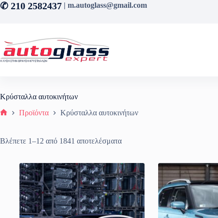
Μετάβαση
✆ 210 2582437
| m.autoglass@gmail.com
στο
περιεχόμενο
Κρύσταλλα αυτοκινήτων
Προϊόντα
Κρύσταλλα αυτοκινήτων
Αρχική σελίδα
Sorted
Βλέπετε 1–12 από 1841 αποτελέσματα
by
latest