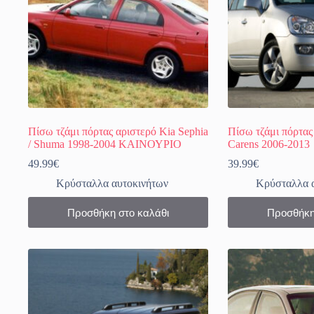
Πίσω τζάμι πόρτας αριστερό Kia Sephia
Πίσω τζάμι πόρτας
/ Shuma 1998-2004 ΚΑΙΝΟΥΡΙΟ
Carens 2006-2013
49.99
€
39.99
€
Κρύσταλλα αυτοκινήτων
Κρύσταλλα 
Προσθήκη στο καλάθι
Προσθήκη