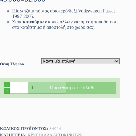
range:
49.90€
Πίσω τζάμι πόρτας αριστερό/δεξί Volkswagen Passat
through
1997-2005.
52.90€
Στοκ
καινούριων
κρυστάλλων για άμεση τοποθέτηση
στο κατάστημα ή αποστολή στο χώρο σας.
Θέση Τζαμιού
Πίσω
Προσθήκη στο καλάθι
τζάμι
πόρτας
αριστερό/
δεξί
Volkswagen
Passat
1997-
2005
ΚΩΔΙΚΌΣ ΠΡΟΪΌΝΤΟΣ:
34024
ποσότητα
ΚΑΤΗΓΟΡΊΑ:
ΚΡΎΣΤΑΛΛΑ ΑΥΤΟΚΙΝΉΤΩΝ