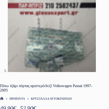
Πίσω τζάμι πόρτας αριστερό/δεξί Volkswagen Passat 1997-
2005
ΠΡΟΪΌΝΤΑ
ΚΡΎΣΤΑΛΛΑ ΑΥΤΟΚΙΝΉΤΩΝ
ΑΡΧΙΚΉ ΣΕΛΊΔΑ
Price
49.90
€
52.90
€
–