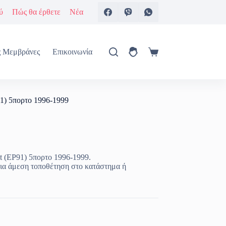
ύ
Πώς θα έρθετε
Νέα
ς Μεμβράνες
Επικοινωνία
Καλάθι
Αγορών
91) 5πορτο 1996-1999
et (EP91) 5πορτο 1996-1999.
ια άμεση τοποθέτηση στο κατάστημα ή