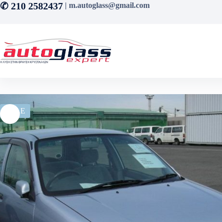
Μετάβαση
✆ 210 2582437
| m.autoglass@gmail.com
στο
περιεχόμενο
SALE