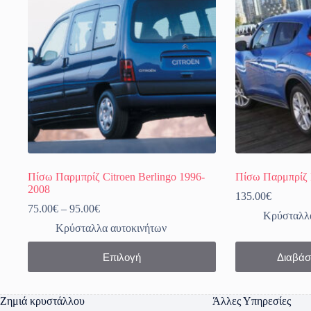
Πίσω Παρμπρίζ Citroen Berlingo 1996-
Πίσω Παρμπρίζ 
2008
135.00
€
Price
75.00
€
–
95.00
€
Κρύσταλλα
range:
Κρύσταλλα αυτοκινήτων
75.00€
through
Αυτό
Επιλογή
Διαβάσ
95.00€
το
προϊόν
έχει
πολλαπλές
Ζημιά κρυστάλλου
Άλλες Υπηρεσίες
παραλλαγές.