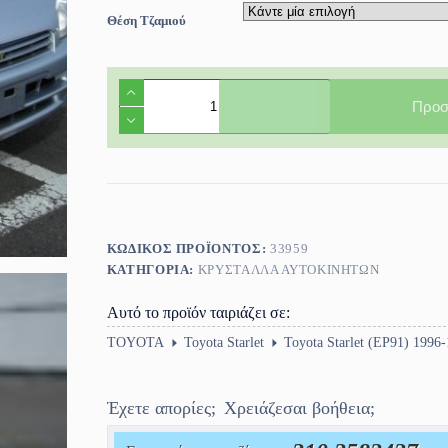
Θέση Τζαμιού
Πίσω
τζάμι
Προσ
πόρτας
αριστερό/
δεξί
Toyota
Starlet
(EP91)
5πορτο
1996-
ΚΩΔΙΚΌΣ ΠΡΟΪΌΝΤΟΣ:
33959
1999
ΚΑΤΗΓΟΡΊΑ:
ΚΡΎΣΤΑΛΛΑ ΑΥΤΟΚΙΝΉΤΩΝ
ποσότητα
Αυτό το προϊόν ταιριάζει σε:
TOYOTA
Toyota Starlet
Toyota Starlet (EP91) 1996
Έχετε απορίες;
Χρειάζεσαι βοήθεια;