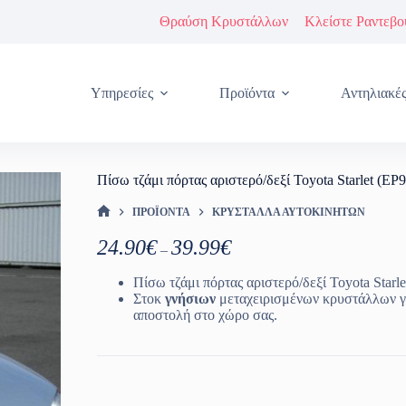
Θραύση Κρυστάλλων
Κλείστε Ραντεβο
Υπηρεσίες
Προϊόντα
Αντηλιακέ
Πίσω τζάμι πόρτας αριστερό/δεξί Toyota Starlet (EP
ΠΡΟΪΌΝΤΑ
ΚΡΎΣΤΑΛΛΑ ΑΥΤΟΚΙΝΉΤΩΝ
ΑΡΧΙΚΉ ΣΕΛΊΔΑ
Price
24.90
€
39.99
€
–
range:
24.90€
Πίσω τζάμι πόρτας αριστερό/δεξί Toyota Starl
through
Στοκ
γνήσιων
μεταχειρισμένων κρυστάλλων γ
39.99€
αποστολή στο χώρο σας.