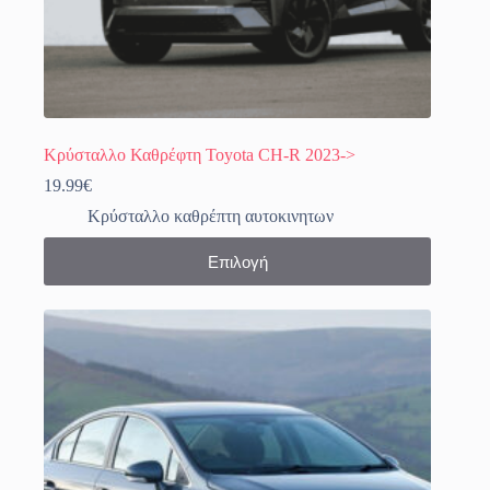
Κρύσταλλο Καθρέφτη Toyota CH-R 2023->
19.99
€
Κρύσταλλο καθρέπτη αυτοκινητων
Αυτό
Επιλογή
το
προϊόν
έχει
πολλαπλές
παραλλαγές.
Οι
επιλογές
μπορούν
να
επιλεγούν
στη
σελίδα