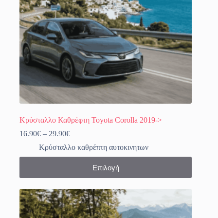
σελίδα
του
προϊόντος
Κρύσταλλο Καθρέφτη Toyota Corolla 2019->
Price
16.90
€
–
29.90
€
range:
Κρύσταλλο καθρέπτη αυτοκινητων
16.90€
through
Αυτό
Επιλογή
29.90€
το
προϊόν
έχει
πολλαπλές
παραλλαγές.
Οι