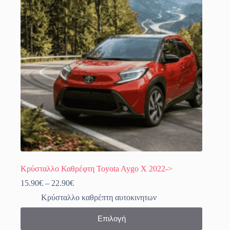
επιλογές
μπορούν
να
επιλεγούν
στη
σελίδα
του
προϊόντος
Κρύσταλλο Καθρέφτη Toyota Aygo X 2022->
Price
15.90
€
–
22.90
€
range:
Κρύσταλλο καθρέπτη αυτοκινητων
15.90€
through
Αυτό
Επιλογή
22.90€
το
προϊόν