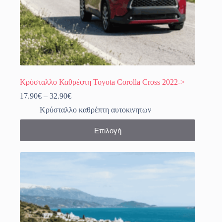
Κρύσταλλο Καθρέφτη Toyota Corolla Cross 2022->
Price
17.90
€
–
32.90
€
range:
Κρύσταλλο καθρέπτη αυτοκινητων
17.90€
through
Αυτό
Επιλογή
32.90€
το
προϊόν
έχει
πολλαπλές
παραλλαγές.
Οι
επιλογές
μπορούν
να
επιλεγούν
στη