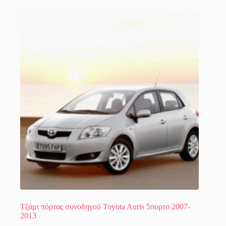
έχει
πολλαπλές
παραλλαγές.
Οι
επιλογές
μπορούν
να
επιλεγούν
στη
σελίδα
του
προϊόντος
Τζάμι πόρτας συνοδηγού Toyota Auris 5πορτο 2007-
2013