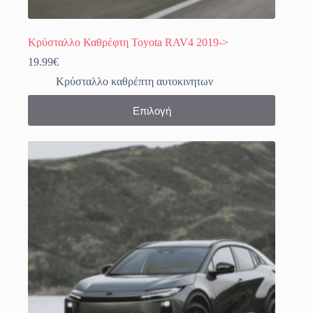
Κρύσταλλο Καθρέφτη Toyota RAV4 2019->
19.99
€
Κρύσταλλο καθρέπτη αυτοκινητων
Αυτό
Επιλογή
το
προϊόν
έχει
πολλαπλές
παραλλαγές.
Οι
επιλογές
μπορούν
να
επιλεγούν
στη
σελίδα
του
προϊόντος