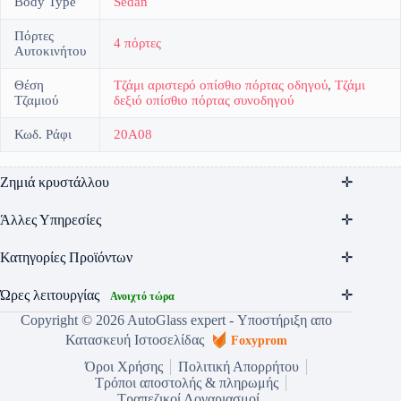
Body Type
Sedan
Πόρτες
4 πόρτες
Αυτοκινήτου
Θέση
Τζάμι αριστερό οπίσθιο πόρτας οδηγού
,
Τζάμι
Τζαμιού
δεξιό οπίσθιο πόρτας συνοδηγού
Κωδ. Ράφι
20A08
Ζημιά κρυστάλλου
Άλλες Υπηρεσίες
Κατηγορίες Προϊόντων
Ώρες λειτουργίας
Ανοιχτό τώρα
Copyright © 2026 AutoGlass expert - Υποστήριξη απο
Κατασκευή Ιστοσελίδας
Foxyprom
Όροι Χρήσης
Πολιτική Απορρήτου
Τρόποι αποστολής & πληρωμής
Τραπεζικοί Λογαριασμοί