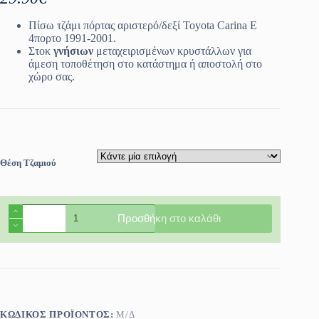
Πίσω τζάμι πόρτας αριστερό/δεξί Toyota Carina E
4πορτο 1991-2001.
Στοκ
γνήσιων
μεταχειρισμένων κρυστάλλων για
άμεση τοποθέτηση στο κατάστημα ή αποστολή στο
χώρο σας.
Θέση Τζαμιού
Πίσω
Προσθήκη στο καλάθι
τζάμι
πόρτας
αριστερό/
δεξί
Toyota
Carina
E
4πορτο
ΚΩΔΙΚΌΣ ΠΡΟΪΌΝΤΟΣ:
Μ/Δ
1991-