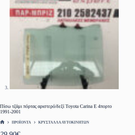
Πίσω τζάμι πόρτας αριστερό/δεξί Toyota Carina E 4πορτο
1991-2001
ΠΡΟΪΌΝΤΑ
ΚΡΎΣΤΑΛΛΑ ΑΥΤΟΚΙΝΉΤΩΝ
ΑΡΧΙΚΉ ΣΕΛΊΔΑ
29.90
€