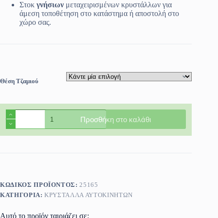
39.00€
Στοκ
γνήσιων
μεταχειρισμένων κρυστάλλων για
άμεση τοποθέτηση στο κατάστημα ή αποστολή στο
χώρο σας.
Θέση Τζαμιού
Πίσω
Προσθήκη στο καλάθι
τζάμι
πόρτας
αριστερό/
δεξί
Opel
Astra
(G)
4/5πορτο
ΚΩΔΙΚΌΣ ΠΡΟΪΌΝΤΟΣ:
25165
1998-
ΚΑΤΗΓΟΡΊΑ:
ΚΡΎΣΤΑΛΛΑ ΑΥΤΟΚΙΝΉΤΩΝ
2004
ποσότητα
Αυτό το προϊόν ταιριάζει σε: