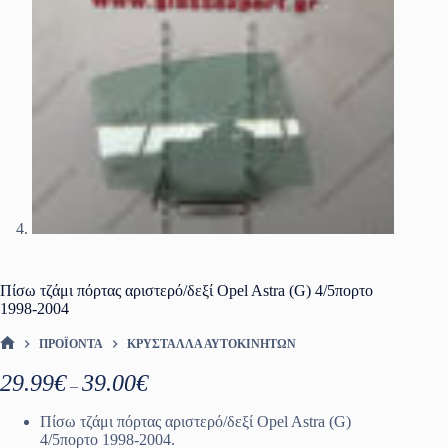
Πίσω τζάμι πόρτας αριστερό/δεξί Opel Astra (G) 4/5πορτο
1998-2004
ΠΡΟΪΌΝΤΑ
ΚΡΎΣΤΑΛΛΑ ΑΥΤΟΚΙΝΉΤΩΝ
ΑΡΧΙΚΉ ΣΕΛΊΔΑ
Price
29.99
€
39.00
€
–
range:
29.99€
Πίσω τζάμι πόρτας αριστερό/δεξί Opel Astra (G)
through
4/5πορτο 1998-2004.