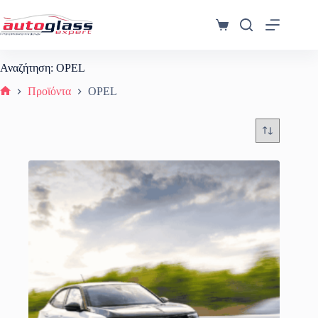
Μετάβαση
στο
Καλάθι
περιεχόμενο
Αγορών
Αναζήτηση: OPEL
Προϊόντα
OPEL
Αρχική σελίδα