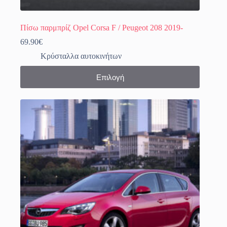
Πίσω παρμπρίζ Opel Corsa F / Peugeot 208 2019-
69.90
€
Κρύσταλλα αυτοκινήτων
Αυτό
Επιλογή
το
προϊόν
έχει
πολλαπλές
παραλλαγές.
Οι
επιλογές
μπορούν
να
επιλεγούν
στη
σελίδα
του
προϊόντος