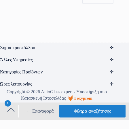
Ζημιά κρυστάλλου
Άλλες Υπηρεσίες
Κατηγορίες Προϊόντων
Ώρες λειτουργίας
Copyright © 2026 AutoGlass expert - Υποστήριξη απο
Κατασκευή Ιστοσελίδας
Foxyprom
1
Όροι Χρήσης
Πολιτική Απορρήτου
← Επαναφορά
Φίλτρα
αναζήτησης
Τρόποι αποστολής & πληρωμής
Τραπεζικοί Λογαριασμοί
φίλτρου