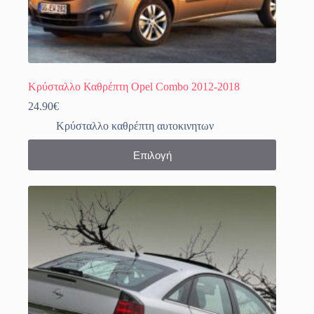
Κρύσταλλο Καθρέπτη Opel Combo 2012-2018
24.90
€
Κρύσταλλο καθρέπτη αυτοκινητων
Αυτό
Επιλογή
το
προϊόν
έχει
πολλαπλές
παραλλαγές.
Οι
επιλογές
μπορούν
να
επιλεγούν
στη
σελίδα
του