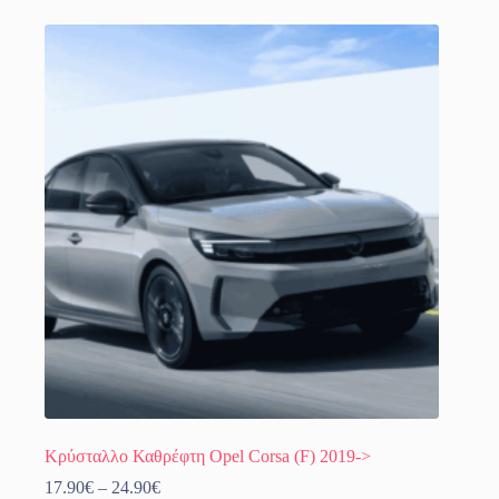
έχει
πολλαπλές
παραλλαγές.
Οι
επιλογές
μπορούν
να
επιλεγούν
στη
σελίδα
του
προϊόντος
Κρύσταλλο Καθρέφτη Opel Corsa (F) 2019->
Price
17.90
€
–
24.90
€