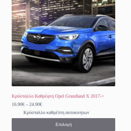
επιλογές
μπορούν
να
επιλεγούν
στη
σελίδα
του
προϊόντος
Κρύσταλλο Καθρέφτη Opel Grandland X 2017->
Price
16.90
€
–
24.90
€
range:
Κρύσταλλο καθρέπτη αυτοκινητων
16.90€
through
Αυτό
Επιλογή
24.90€
το
προϊόν