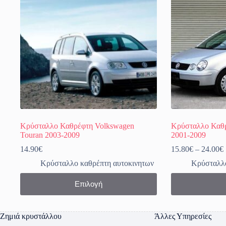
Κρύσταλλο Καθρέφτη Volkswagen
Κρύσταλλο Καθρ
Touran 2003-2009
2001-2009
14.90
€
15.80
€
–
24.00
€
Κρύσταλλο καθρέπτη αυτοκινητων
Κρύσταλλο
Αυτό
Αυτό
Επιλογή
το
το
προϊόν
προϊόν
έχει
έχει
πολλαπλές
πολλαπλές
Ζημιά κρυστάλλου
Άλλες Υπηρεσίες
παραλλαγές.
παραλλαγές.