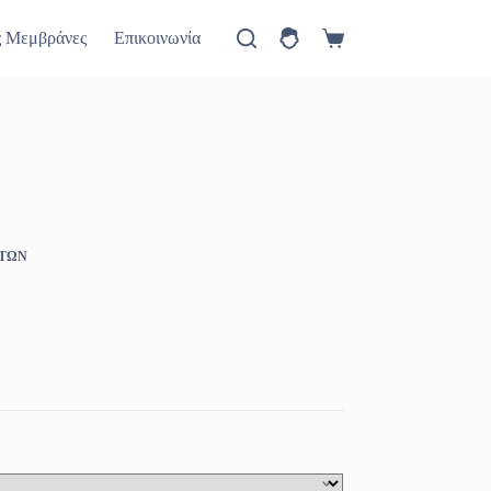
ύ
Πώς θα έρθετε
Νέα
ς Μεμβράνες
Επικοινωνία
Καλάθι
Αγορών
ΗΤΩΝ