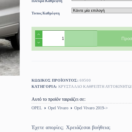
Πλευρά Καθρεφτη
Τυπος Καθρέφτη
Κρύσταλλο
Καθρέπτη
Προσ
Opel
Vivaro
2019-
>
ποσότητα
ΚΩΔΙΚΌΣ ΠΡΟΪΌΝΤΟΣ:
69500
ΚΑΤΗΓΟΡΊΑ:
ΚΡΎΣΤΑΛΛΟ ΚΑΘΡΈΠΤΗ ΑΥΤΟΚΙΝΗΤΩ
Αυτό το προϊόν ταιριάζει σε:
OPEL
Opel Vivaro
Opel Vivaro 2019->
Έχετε απορίες;
Χρειάζεσαι βοήθεια;