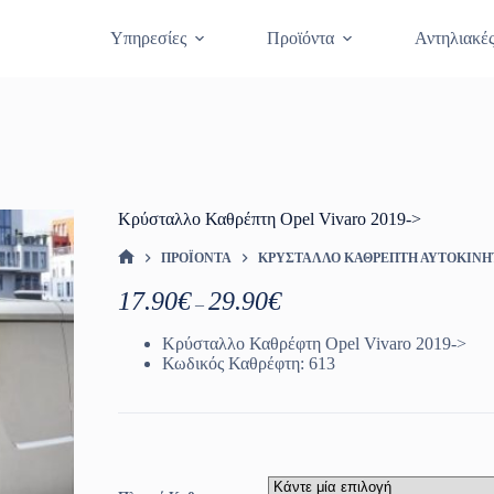
Θραύση Κρυστάλλων
Κλείστε Ραντεβο
Υπηρεσίες
Προϊόντα
Αντηλιακέ
Κρύσταλλο Καθρέπτη Opel Vivaro 2019->
ΠΡΟΪΌΝΤΑ
ΚΡΎΣΤΑΛΛΟ ΚΑΘΡΈΠΤΗ ΑΥΤΟΚΙΝ
ΑΡΧΙΚΉ ΣΕΛΊΔΑ
Price
17.90
€
29.90
€
–
range:
17.90€
Κρύσταλλο Καθρέφτη Opel Vivaro 2019->
through
Κωδικός Καθρέφτη: 613
29.90€