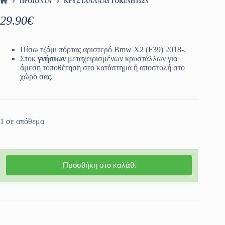
ΠΡΟΪΌΝΤΑ
ΚΡΎΣΤΑΛΛΑ ΑΥΤΟΚΙΝΉΤΩΝ
ΑΡΧΙΚΉ ΣΕΛΊΔΑ
29.90
€
Πίσω τζάμι πόρτας αριστερό Bmw X2 (F39) 2018-.
Στοκ
γνήσιων
μεταχειρισμένων κρυστάλλων για
άμεση τοποθέτηση στο κατάστημα ή αποστολή στο
χώρο σας.
1 σε απόθεμα
Προσθήκη στο καλάθι