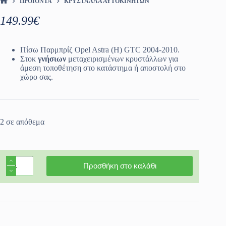
ΠΡΟΪΌΝΤΑ
ΚΡΎΣΤΑΛΛΑ ΑΥΤΟΚΙΝΉΤΩΝ
ΑΡΧΙΚΉ ΣΕΛΊΔΑ
149.99
€
Πίσω Παρμπρίζ Opel Astra (H) GTC 2004-2010.
Στοκ
γνήσιων
μεταχειρισμένων κρυστάλλων για
άμεση τοποθέτηση στο κατάστημα ή αποστολή στο
χώρο σας.
2 σε απόθεμα
Πίσω
Προσθήκη στο καλάθι
Παρμπρίζ
Opel
Astra
(H)
GTC
2004-
2010