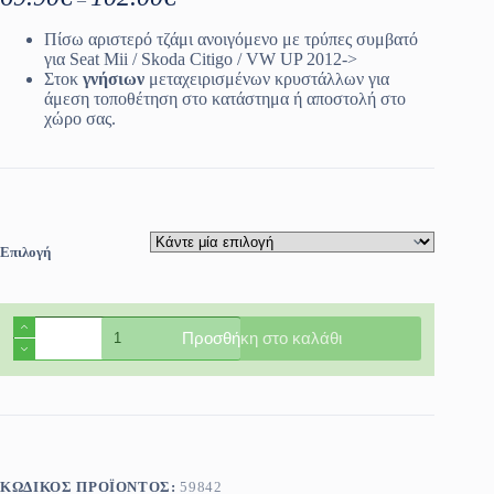
range:
69.90€
Πίσω αριστερό τζάμι ανοιγόμενο με τρύπες συμβατό
through
για Seat Mii / Skoda Citigo / VW UP 2012->
102.00€
Στοκ
γνήσιων
μεταχειρισμένων κρυστάλλων για
άμεση τοποθέτηση στο κατάστημα ή αποστολή στο
χώρο σας.
Επιλογή
Πίσω
Προσθήκη στο καλάθι
αριστερό
τζάμι
ανοιγόμενο
Seat
Mii
/
Skoda
Citigo
ΚΩΔΙΚΌΣ ΠΡΟΪΌΝΤΟΣ:
59842
/