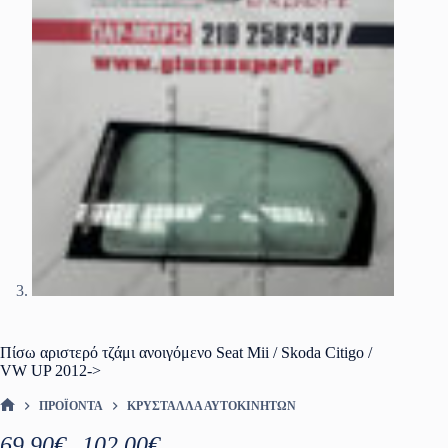
Πίσω αριστερό τζάμι ανοιγόμενο Seat Mii / Skoda Citigo /
VW UP 2012->
ΠΡΟΪΌΝΤΑ
ΚΡΎΣΤΑΛΛΑ ΑΥΤΟΚΙΝΉΤΩΝ
ΑΡΧΙΚΉ ΣΕΛΊΔΑ
Price
69.90
€
102.00
€
–