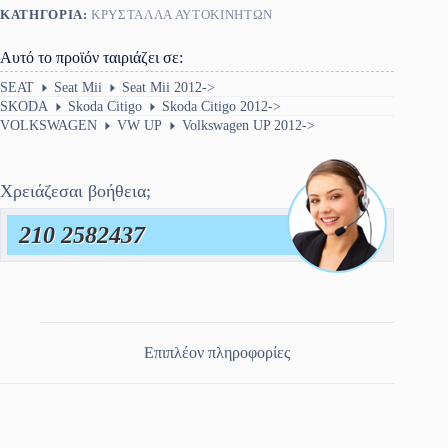
ΚΑΤΗΓΟΡΊΑ:
ΚΡΎΣΤΑΛΛΑ ΑΥΤΟΚΙΝΉΤΩΝ
VW
UP
2012-
Αυτό το προϊόν ταιριάζει σε:
>
ποσότητα
SEAT
Seat Mii
Seat Mii 2012->
SKODA
Skoda Citigo
Skoda Citigo 2012->
VOLKSWAGEN
VW UP
Volkswagen UP 2012->
Χρειάζεσαι βοήθεια;
210 2582437
Επιπλέον πληροφορίες