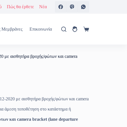
ύ
Πώς θα έρθετε
Νέα
ς Μεμβράνες
Επικοινωνία
Καλάθι
Αγορών
20 με αισθητήρα βροχής/φώτων και camera
012-2020 με αισθητήρα βροχής/φώτων και camera
ια άμεση τοποθέτηση στο κατάστημα ή
των και camera bracket (lane departure