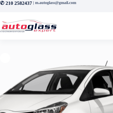
Μετάβαση
✆ 210 2582437
| m.autoglass@gmail.com
στο
περιεχόμενο