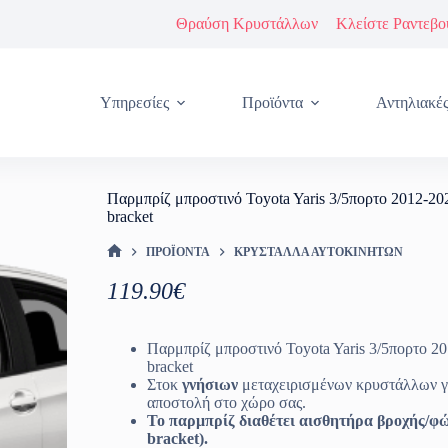
Θραύση Κρυστάλλων
Κλείστε Ραντεβο
Υπηρεσίες
Προϊόντα
Αντηλιακέ
Παρμπρίζ μπροστινό Toyota Yaris 3/5πορτο 2012-20
bracket
ΠΡΟΪΌΝΤΑ
ΚΡΎΣΤΑΛΛΑ ΑΥΤΟΚΙΝΉΤΩΝ
ΑΡΧΙΚΉ ΣΕΛΊΔΑ
119.90
€
Παρμπρίζ μπροστινό Toyota Yaris 3/5πορτο 2
bracket
Στοκ
γνήσιων
μεταχειρισμένων κρυστάλλων γ
αποστολή στο χώρο σας.
Το παρμπρίζ διαθέτει αισθητήρα βροχής/φώ
bracket).