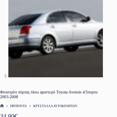
Φινιστρίνι πόρτας πίσω αριστερό Toyota Avensis 4/5πορτο
2003-2008
ΠΡΟΪΌΝΤΑ
ΚΡΎΣΤΑΛΛΑ ΑΥΤΟΚΙΝΉΤΩΝ
ΑΡΧΙΚΉ ΣΕΛΊΔΑ
34.90
€