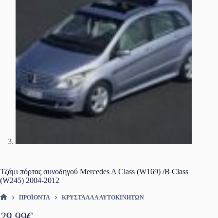
Τζάμι πόρτας συνοδηγού Mercedes A Class (W169) /B Class
(W245) 2004-2012
ΠΡΟΪΌΝΤΑ
ΚΡΎΣΤΑΛΛΑ ΑΥΤΟΚΙΝΉΤΩΝ
ΑΡΧΙΚΉ ΣΕΛΊΔΑ
29.99
€