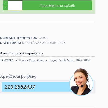
Τζάμι
Προσθήκη στο καλάθι
πόρτας
οδηγού
Toyota
Yaris
Verso
1999-
2006
καινούριο
ΚΩΔΙΚΌΣ ΠΡΟΪΌΝΤΟΣ:
34910
ποσότητα
ΚΑΤΗΓΟΡΊΑ:
ΚΡΎΣΤΑΛΛΑ ΑΥΤΟΚΙΝΉΤΩΝ
Αυτό το προϊόν ταιριάζει σε:
TOYOTA
Toyota Yaris Verso
Toyota Yaris Verso 1999-2006
Χρειάζεσαι βοήθεια;
210 2582437