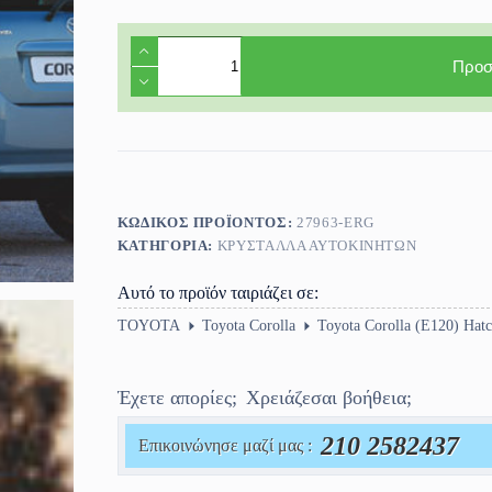
Τζάμι
πόρτας
Προσ
οδηγού
Toyota
Corolla
(Ε120)
3πορτο
2002-
2006
ποσότητα
ΚΩΔΙΚΌΣ ΠΡΟΪΌΝΤΟΣ:
27963-ERG
ΚΑΤΗΓΟΡΊΑ:
ΚΡΎΣΤΑΛΛΑ ΑΥΤΟΚΙΝΉΤΩΝ
Αυτό το προϊόν ταιριάζει σε:
TOYOTA
Toyota Corolla
Toyota Corolla (E120) Hat
Έχετε απορίες;
Χρειάζεσαι βοήθεια;
210 2582437
Επικοινώνησε μαζί μας :