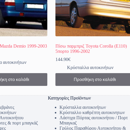
Mazda Demio 1999-2003
Πίσω παρμπριζ Toyota Corolla (Ε110)
5πορτο 1996-2002
144.90
€
 αυτοκινήτων
Κρύσταλλα αυτοκινήτων
ήκη στο καλάθι
Προσθήκη στο καλάθι
Κατηγορίες Προϊόντων
μβράνες
Κρύσταλλα αυτοκινήτων
οκινήτων
Κρύσταλλο καθρέπτη αυτοκινητων
 Αυτοκινήτου
Λάστιχα Πόρτας αυτοκινήτου / Πορτ
ρτες & πορτ μπαγκάζ
Μπαγκαζ
ρες
Γρύλος Παραθύρου Αυτοκινήτου &