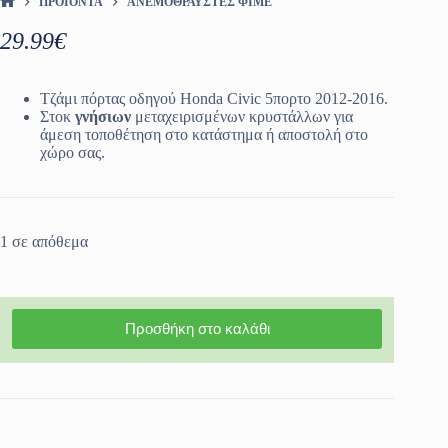
ΠΡΟΪΌΝΤΑ
ΑΝΕΜΟΘΡΑΥΣΤΕΣ ΦΙΜΕ
ΑΡΧΙΚΉ ΣΕΛΊΔΑ
29.99
€
Τζάμι πόρτας οδηγού Honda Civic 5πορτο 2012-2016.
Στοκ
γνήσιων
μεταχειρισμένων κρυστάλλων για
άμεση τοποθέτηση στο κατάστημα ή αποστολή στο
χώρο σας.
1 σε απόθεμα
Προσθήκη στο καλάθι