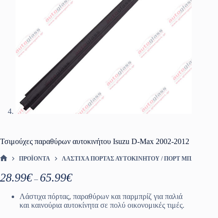
Τσιμούχες παραθύρων αυτοκινήτου Isuzu D-Max 2002-2012
ΠΡΟΪΌΝΤΑ
ΛΆΣΤΙΧΑ ΠΌΡΤΑΣ ΑΥΤΟΚΙΝΉΤΟΥ / ΠΟΡΤ ΜΠΑΓΚΑΖ
ΑΡΧΙΚΉ ΣΕΛΊΔΑ
Price
28.99
€
65.99
€
–
range:
28.99€
Λάστιχα πόρτας, παραθύρων και παρμπρίζ για παλιά
through
και καινούρια αυτοκίνητα σε πολύ οικονομικές τιμές.
65.99€