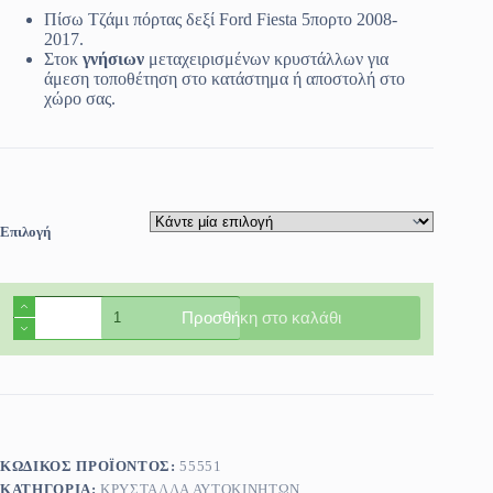
Πίσω Τζάμι πόρτας δεξί Ford Fiesta 5πορτο 2008-
2017.
Στοκ
γνήσιων
μεταχειρισμένων κρυστάλλων για
άμεση τοποθέτηση στο κατάστημα ή αποστολή στο
χώρο σας.
Επιλογή
Πίσω
Προσθήκη στο καλάθι
Τζάμι
πόρτας
δεξί
Ford
Fiesta
5πορτο
2008-
2017
ΚΩΔΙΚΌΣ ΠΡΟΪΌΝΤΟΣ:
55551
ποσότητα
ΚΑΤΗΓΟΡΊΑ:
ΚΡΎΣΤΑΛΛΑ ΑΥΤΟΚΙΝΉΤΩΝ