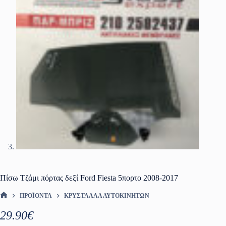
Πίσω Τζάμι πόρτας δεξί Ford Fiesta 5πορτο 2008-2017
ΠΡΟΪΌΝΤΑ
ΚΡΎΣΤΑΛΛΑ ΑΥΤΟΚΙΝΉΤΩΝ
ΑΡΧΙΚΉ ΣΕΛΊΔΑ
29.90
€