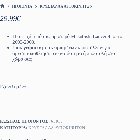
ΠΡΟΪΌΝΤΑ
ΚΡΎΣΤΑΛΛΑ ΑΥΤΟΚΙΝΉΤΩΝ
ΑΡΧΙΚΉ ΣΕΛΊΔΑ
29.99
€
Πίσω τζάμι πόρτας αριστερό Mitsubishi Lancer 4πορτο
2003-2008.
Στοκ
γνήσιων
μεταχειρισμένων κρυστάλλων για
άμεση τοποθέτηση στο κατάστημα ή αποστολή στο
χώρο σας.
Εξαντλημένο
ΚΩΔΙΚΌΣ ΠΡΟΪΌΝΤΟΣ:
65910
ΚΑΤΗΓΟΡΊΑ:
ΚΡΎΣΤΑΛΛΑ ΑΥΤΟΚΙΝΉΤΩΝ