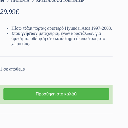
ΠΡΟΪΌΝΤΑ
ΚΡΎΣΤΑΛΛΑ ΑΥΤΟΚΙΝΉΤΩΝ
ΑΡΧΙΚΉ ΣΕΛΊΔΑ
29.99
€
Πίσω τζάμι πόρτας αριστερό Hyundai Atos 1997-2003.
Στοκ
γνήσιων
μεταχειρισμένων κρυστάλλων για
άμεση τοποθέτηση στο κατάστημα ή αποστολή στο
χώρο σας.
1 σε απόθεμα
Προσθήκη στο καλάθι