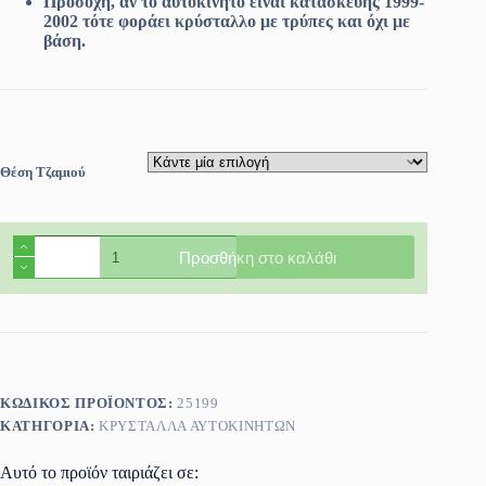
Προσοχή, αν το αυτοκίνητο είναι κατασκευής 1999-
2002 τότε φοράει κρύσταλλο με τρύπες και όχι με
βάση.
Θέση Τζαμιού
Πίσω
Προσθήκη στο καλάθι
τζάμι
πόρτας
αριστερό/
δεξί
Renault
Megane
4/5πορτο
1995-
ΚΩΔΙΚΌΣ ΠΡΟΪΌΝΤΟΣ:
25199
2002
ΚΑΤΗΓΟΡΊΑ:
ΚΡΎΣΤΑΛΛΑ ΑΥΤΟΚΙΝΉΤΩΝ
ποσότητα
Αυτό το προϊόν ταιριάζει σε: