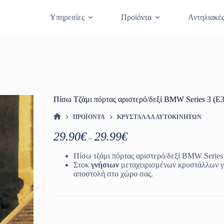
Θραύση Κρυστάλλων
Κλείστε Ραντεβο
Υπηρεσίες
Προϊόντα
Αντηλιακέ
Πίσω Τζάμι πόρτας αριστερό/δεξί BMW Series 3 (E
ΠΡΟΪΌΝΤΑ
ΚΡΎΣΤΑΛΛΑ ΑΥΤΟΚΙΝΉΤΩΝ
ΑΡΧΙΚΉ ΣΕΛΊΔΑ
Price
29.90
€
29.99
€
–
range:
29.90€
Πίσω τζάμι πόρτας αριστερό/δεξί BMW Series 
through
Στοκ
γνήσιων
μεταχειρισμένων κρυστάλλων γ
29.99€
αποστολή στο χώρο σας.