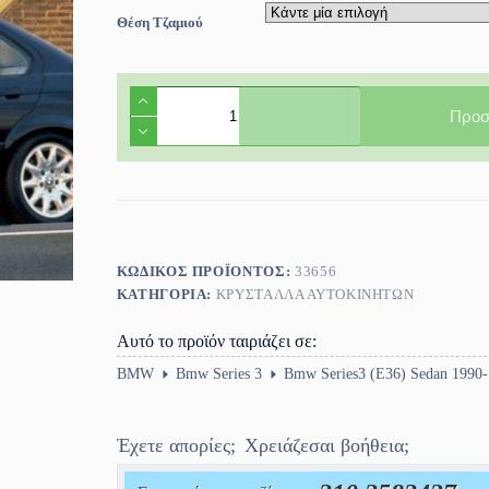
Θέση Τζαμιού
Πίσω
Τζάμι
Προσ
πόρτας
αριστερό/
δεξί
BMW
Series
3
(E36)
Sedan
ΚΩΔΙΚΌΣ ΠΡΟΪΌΝΤΟΣ:
33656
1990-
ΚΑΤΗΓΟΡΊΑ:
ΚΡΎΣΤΑΛΛΑ ΑΥΤΟΚΙΝΉΤΩΝ
1998
ποσότητα
Αυτό το προϊόν ταιριάζει σε:
BMW
Bmw Series 3
Bmw Series3 (E36) Sedan 1990
Έχετε απορίες;
Χρειάζεσαι βοήθεια;