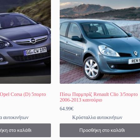
Opel Corsa (D) 5πορτο
Πίσω Παρμπρίζ Renault Clio 3/5πορτο
2006-2013 καινούριο
64.99
€
 αυτοκινήτων
Κρύσταλλα αυτοκινήτων
ήκη στο καλάθι
Προσθήκη στο καλάθι