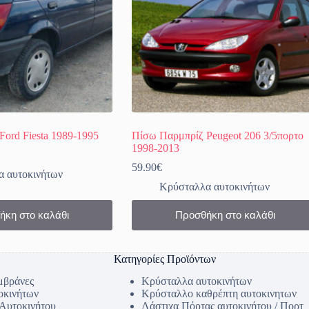
ord Fiesta 1989-1995
Πίσω Παρμπρίζ Peugeot 206 3/5πορτο
1998-2013
59.90
€
 αυτοκινήτων
Κρύσταλλα αυτοκινήτων
ήκη στο καλάθι
Προσθήκη στο καλάθι
Κατηγορίες Προϊόντων
μβράνες
Κρύσταλλα αυτοκινήτων
οκινήτων
Κρύσταλλο καθρέπτη αυτοκινητων
 Αυτοκινήτου
Λάστιχα Πόρτας αυτοκινήτου / Πορτ