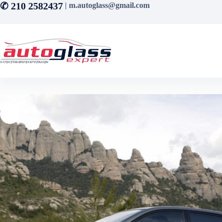
Μετάβαση
✆ 210 2582437
| m.autoglass@gmail.com
στο
περιεχόμενο