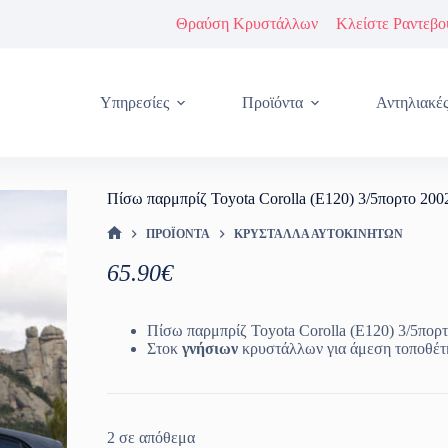
Θραύση Κρυστάλλων
Κλείστε Ραντεβο
Υπηρεσίες
Προϊόντα
Αντηλιακέ
Πίσω παρμπρίζ Toyota Corolla (E120) 3/5πορτο 200
ΠΡΟΪΌΝΤΑ
ΚΡΎΣΤΑΛΛΑ ΑΥΤΟΚΙΝΉΤΩΝ
ΑΡΧΙΚΉ ΣΕΛΊΔΑ
65.90
€
Πίσω παρμπρίζ Toyota Corolla (E120) 3/5πορ
Στοκ
γνήσιων
κρυστάλλων για άμεση τοποθέτ
2 σε απόθεμα