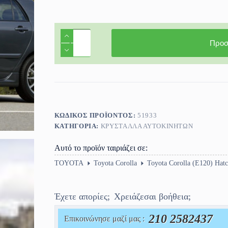
Πίσω
παρμπρίζ
Προσ
Toyota
Corolla
(E120)
3/5πορτο
2002-
2006
ποσότητα
ΚΩΔΙΚΌΣ ΠΡΟΪΌΝΤΟΣ:
51933
ΚΑΤΗΓΟΡΊΑ:
ΚΡΎΣΤΑΛΛΑ ΑΥΤΟΚΙΝΉΤΩΝ
Αυτό το προϊόν ταιριάζει σε:
TOYOTA
Toyota Corolla
Toyota Corolla (E120) Hat
Έχετε απορίες;
Χρειάζεσαι βοήθεια;
210 2582437
Επικοινώνησε μαζί μας :