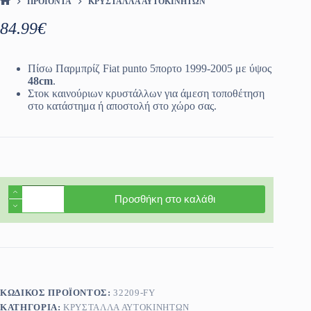
ΠΡΟΪΌΝΤΑ
ΚΡΎΣΤΑΛΛΑ ΑΥΤΟΚΙΝΉΤΩΝ
ΑΡΧΙΚΉ ΣΕΛΊΔΑ
84.99
€
Πίσω Παρμπρίζ Fiat punto 5πορτο 1999-2005 με ύψος
48cm
.
Στοκ καινούριων κρυστάλλων για άμεση τοποθέτηση
στο κατάστημα ή αποστολή στο χώρο σας.
Πίσω
Προσθήκη στο καλάθι
Παρμπρίζ
Fiat
punto
5πορτο
1999-
2005
ποσότητα
ΚΩΔΙΚΌΣ ΠΡΟΪΌΝΤΟΣ:
32209-FY
ΚΑΤΗΓΟΡΊΑ:
ΚΡΎΣΤΑΛΛΑ ΑΥΤΟΚΙΝΉΤΩΝ