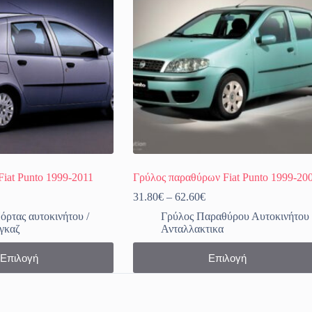
Fiat Punto 1999-2011
Γρύλος παραθύρων Fiat Punto 1999-20
Price
Price
31.80
€
–
62.60
€
range:
range:
όρτας αυτοκινήτου /
Γρύλος Παραθύρου Αυτοκινήτου
32.90€
31.80€
γκαζ
Ανταλλακτικα
through
through
38.90€
62.60€
Αυτό
Επιλογή
Επιλογή
το
προϊόν
έχει
πολλαπλές
παραλλαγές.