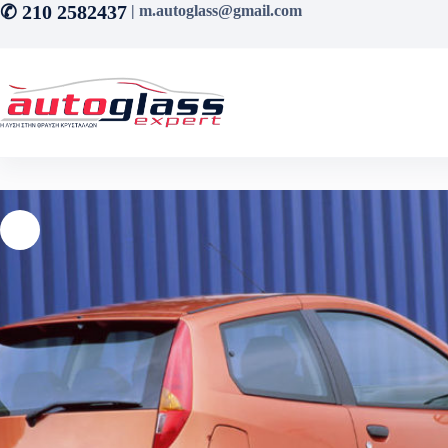
Μετάβαση
✆ 210 2582437
| m.autoglass@gmail.com
στο
περιεχόμενο