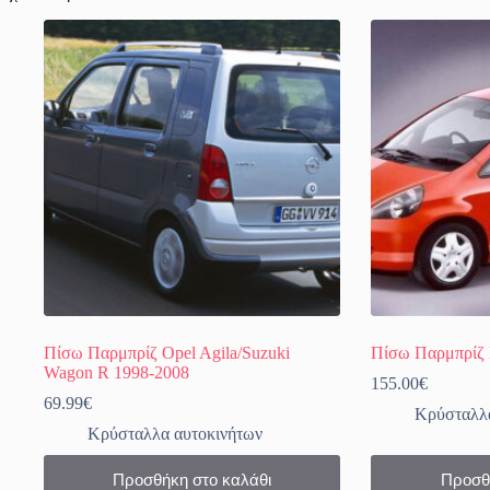
Οι
Οι
επιλογές
επιλογές
μπορούν
μπορούν
να
να
επιλεγούν
επιλεγούν
στη
στη
σελίδα
σελίδα
του
του
προϊόντος
προϊόντος
Πίσω Παρμπρίζ Opel Agila/Suzuki
Πίσω Παρμπρίζ 
Wagon R 1998-2008
155.00
€
69.99
€
Κρύσταλλα
Κρύσταλλα αυτοκινήτων
Προσθήκη στο καλάθι
Προσθ