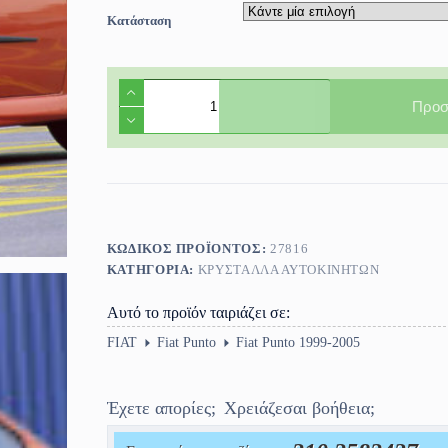
Κατάσταση
Πίσω
Παρμπρίζ
Προσ
Fiat
Punto
3πορτο
1999-
2005
ποσότητα
ΚΩΔΙΚΌΣ ΠΡΟΪΌΝΤΟΣ:
27816
ΚΑΤΗΓΟΡΊΑ:
ΚΡΎΣΤΑΛΛΑ ΑΥΤΟΚΙΝΉΤΩΝ
Αυτό το προϊόν ταιριάζει σε:
FIAT
Fiat Punto
Fiat Punto 1999-2005
Έχετε απορίες;
Χρειάζεσαι βοήθεια;