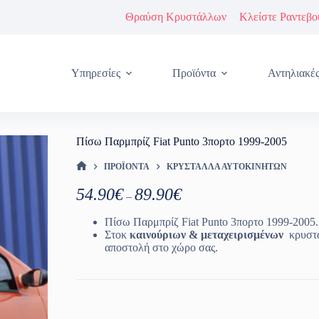
Θραύση Κρυστάλλων
Κλείστε Ραντεβο
Υπηρεσίες
Προϊόντα
Αντηλιακέ
Πίσω Παρμπρίζ Fiat Punto 3πορτο 1999-2005
ΠΡΟΪΌΝΤΑ
ΚΡΎΣΤΑΛΛΑ ΑΥΤΟΚΙΝΉΤΩΝ
ΑΡΧΙΚΉ ΣΕΛΊΔΑ
Price
54.90
€
89.90
€
–
range:
54.90€
Πίσω Παρμπρίζ Fiat Punto 3πορτο 1999-2005.
through
Στοκ
καινούριων & μεταχειρισμένων
κρυστ
89.90€
αποστολή στο χώρο σας.