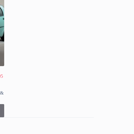
05
 &