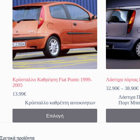
Κρύσταλλο Καθρέφτη Fiat Punto 1999-
Λάστιχα πόρτας 
2005
32.90
€
–
38.90
€
13.99
€
Λάστιχα Π
Κρύσταλλο καθρέπτη αυτοκινητων
Πορτ Μπα
Αυτό
Αυτό
Επιλογή
το
το
προϊόν
προϊόν
έχει
έχει
πολλαπλές
πολλαπλές
Σχετικά προϊόντα
παραλλαγές.
παραλλαγές.