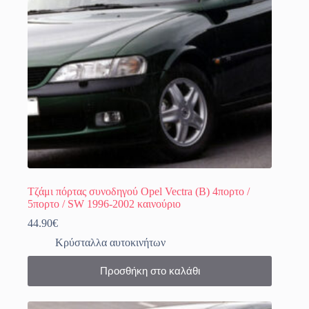
Τζάμι πόρτας συνοδηγού Opel Vectra (B) 4πορτο /
5πορτο / SW 1996-2002 καινούριο
44.90
€
Κρύσταλλα αυτοκινήτων
Προσθήκη στο καλάθι