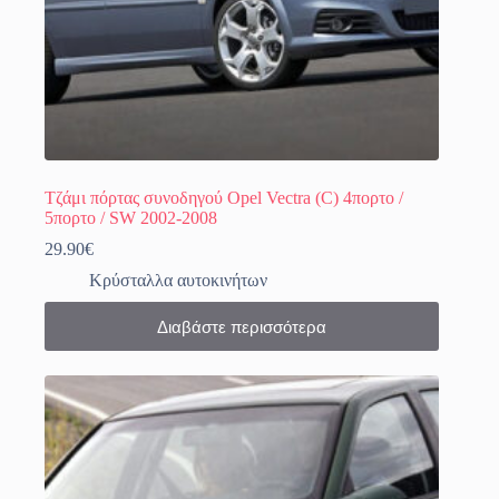
Τζάμι πόρτας συνοδηγού Opel Vectra (C) 4πορτο /
5πορτο / SW 2002-2008
29.90
€
Κρύσταλλα αυτοκινήτων
Διαβάστε περισσότερα