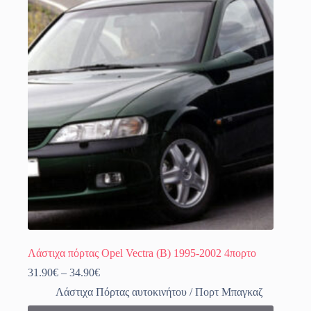
Λάστιχα πόρτας Opel Vectra (B) 1995-2002 4πορτο
Price
31.90
€
–
34.90
€
range:
Λάστιχα Πόρτας αυτοκινήτου / Πορτ Μπαγκαζ
31.90€
through
Αυτό