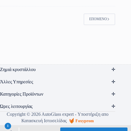
έχει
πολλαπλές
παραλλαγές.
ΕΠΌΜΕΝΟ
Οι
επιλογές
μπορούν
να
επιλεγούν
στη
σελίδα
του
προϊόντος
Ζημιά κρυστάλλου
Άλλες Υπηρεσίες
Κατηγορίες Προϊόντων
Ώρες λειτουργίας
Copyright © 2026 AutoGlass expert - Υποστήριξη απο
Κατασκευή Ιστοσελίδας
Foxyprom
1
Όροι Χρήσης
Πολιτική Απορρήτου