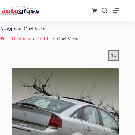
Μετάβαση
στο
Καλάθι
περιεχόμενο
Αγορών
Αναζήτηση: Opel Vectra
Προϊόντα
OPEL
Opel Vectra
Αρχική σελίδα