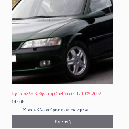
επιλογές
μπορούν
να
επιλεγούν
στη
σελίδα
του
προϊόντος
Κρύσταλλο Καθρέφτη Opel Vectra B 1995-2002
14.99
€
Κρύσταλλο καθρέπτη αυτοκινητων
Αυτό
Επιλογή
το
προϊόν