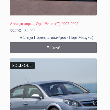
Λάστιχα πόρτας Opel Vectra (C) 2002-2008
Price
33.20
€
–
34.90
€
range:
Λάστιχα Πόρτας αυτοκινήτου / Πορτ Μπαγκαζ
33.20€
through
Αυτό
Επιλογή
34.90€
το
προϊόν
έχει
πολλαπλές
SOLD OUT
παραλλαγές.
Οι
επιλογές
μπορούν
να
επιλεγούν
στη
σελίδα
του
προϊόντος