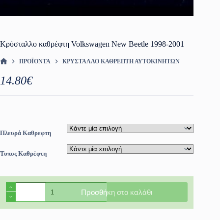
Κρύσταλλο καθρέφτη Volkswagen New Beetle 1998-2001
ΠΡΟΪΌΝΤΑ
ΚΡΎΣΤΑΛΛΟ ΚΑΘΡΈΠΤΗ ΑΥΤΟΚΙΝΗΤΩΝ
ΑΡΧΙΚΉ ΣΕΛΊΔΑ
14.80
€
Πλευρά Καθρεφτη
Τυπος Καθρέφτη
Κρύσταλλο
Προσθήκη στο καλάθι
καθρέφτη
Volkswagen
New
Beetle