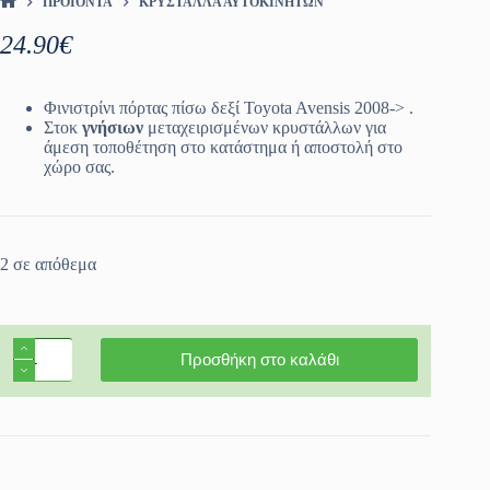
ΠΡΟΪΌΝΤΑ
ΚΡΎΣΤΑΛΛΑ ΑΥΤΟΚΙΝΉΤΩΝ
ΑΡΧΙΚΉ ΣΕΛΊΔΑ
24.90
€
Φινιστρίνι πόρτας πίσω δεξί Toyota Avensis 2008-> .
Στοκ
γνήσιων
μεταχειρισμένων κρυστάλλων για
άμεση τοποθέτηση στο κατάστημα ή αποστολή στο
χώρο σας.
2 σε απόθεμα
Φινιστρίνι
Προσθήκη στο καλάθι
πόρτας
πίσω
δεξί
Toyota
Avensis
2008-
>