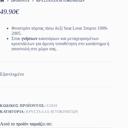
ΠΡΟΪΌΝΤΑ
ΚΡΎΣΤΑΛΛΑ ΑΥΤΟΚΙΝΉΤΩΝ
ΑΡΧΙΚΉ ΣΕΛΊΔΑ
49.90
€
Φινιστρίνι πόρτας πίσω δεξί Seat Leon 5πορτο 1999-
2005.
Στοκ
γνήσιων
καινούριων και μεταχειρισμένων
κρυστάλλων για άμεση τοποθέτηση στο κατάστημα ή
αποστολή στο χώρο σας.
Εξαντλημένο
ΚΩΔΙΚΌΣ ΠΡΟΪΌΝΤΟΣ:
62836
ΚΑΤΗΓΟΡΊΑ:
ΚΡΎΣΤΑΛΛΑ ΑΥΤΟΚΙΝΉΤΩΝ
Αυτό το προϊόν ταιριάζει σε: