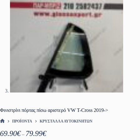
Φινιστρίνι πόρτας πίσω αριστερό VW T-Cross 2019->
ΠΡΟΪΌΝΤΑ
ΚΡΎΣΤΑΛΛΑ ΑΥΤΟΚΙΝΉΤΩΝ
ΑΡΧΙΚΉ ΣΕΛΊΔΑ
Price
69.90
€
79.99
€
–
range: