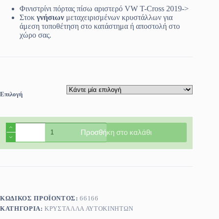
69.90€
Φινιστρίνι πόρτας πίσω αριστερό VW T-Cross 2019->
through
Στοκ
γνήσιων
μεταχειρισμένων κρυστάλλων για
79.99€
άμεση τοποθέτηση στο κατάστημα ή αποστολή στο
χώρο σας.
Επιλογή
Φινιστρίνι
Προσθήκη στο καλάθι
πόρτας
πίσω
αριστερό
VW
T-
Cross
2019-
>
ΚΩΔΙΚΌΣ ΠΡΟΪΌΝΤΟΣ:
66166
ποσότητα
ΚΑΤΗΓΟΡΊΑ:
ΚΡΎΣΤΑΛΛΑ ΑΥΤΟΚΙΝΉΤΩΝ