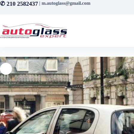
Μετάβαση
✆ 210 2582437
| m.autoglass@gmail.com
στο
περιεχόμενο