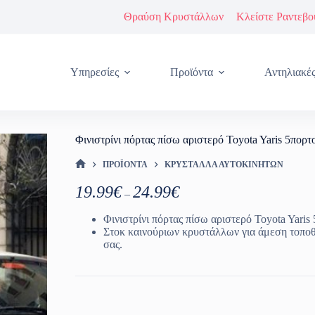
Θραύση Κρυστάλλων
Κλείστε Ραντεβο
Υπηρεσίες
Προϊόντα
Αντηλιακέ
Φινιστρίνι πόρτας πίσω αριστερό Toyota Yaris 5πορ
ΠΡΟΪΌΝΤΑ
ΚΡΎΣΤΑΛΛΑ ΑΥΤΟΚΙΝΉΤΩΝ
ΑΡΧΙΚΉ ΣΕΛΊΔΑ
Price
19.99
€
24.99
€
–
range:
19.99€
Φινιστρίνι πόρτας πίσω αριστερό Toyota Yaris
through
Στοκ καινούριων κρυστάλλων για άμεση τοπο
24.99€
σας.