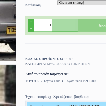
Κατάσταση
Φινιστρίνι
πόρτας
Προσ
πίσω
αριστερό
Toyota
Yaris
5πορτο
1999-
2006
ποσότητα
ΚΩΔΙΚΌΣ ΠΡΟΪΌΝΤΟΣ:
33167
ΚΑΤΗΓΟΡΊΑ:
ΚΡΎΣΤΑΛΛΑ ΑΥΤΟΚΙΝΉΤΩΝ
Αυτό το προϊόν ταιριάζει σε:
TOYOTA
Toyota Yaris
Toyota Yaris 1999-2006
Έχετε απορίες;
Χρειάζεσαι βοήθεια;